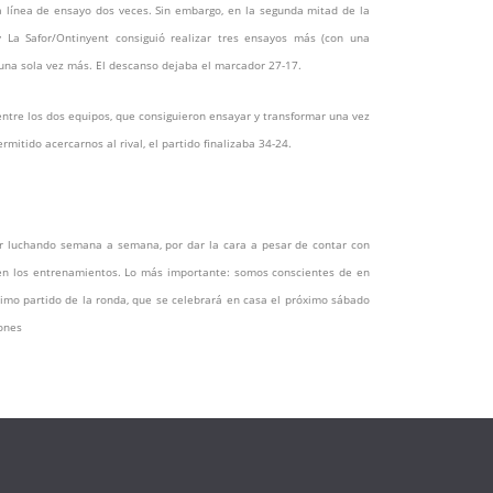
la línea de ensayo dos veces. Sin embargo, en la segunda mitad de la
 La Safor/Ontinyent consiguió realizar tres ensayos más (con una
una sola vez más. El descanso dejaba el marcador 27-17.
ntre los dos equipos, que consiguieron ensayar y transformar una vez
mitido acercarnos al rival, el partido finalizaba 34-24.
r luchando semana a semana, por dar la cara a pesar de contar con
 en los entrenamientos. Lo más importante: somos conscientes de en
timo partido de la ronda, que se celebrará en casa el próximo sábado
gones