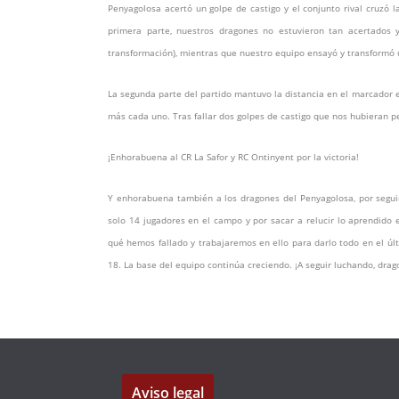
Penyagolosa acertó un golpe de castigo y el conjunto rival cruzó 
primera parte, nuestros dragones no estuvieron tan acertados y
transformación), mientras que nuestro equipo ensayó y transformó 
La segunda parte del partido mantuvo la distancia en el marcador e
más cada uno. Tras fallar dos golpes de castigo que nos hubieran per
¡Enhorabuena al CR La Safor y RC Ontinyent por la victoria!
Y enhorabuena también a los dragones del Penyagolosa, por segui
solo 14 jugadores en el campo y por sacar a relucir lo aprendido
qué hemos fallado y trabajaremos en ello para darlo todo en el úl
18. La base del equipo continúa creciendo. ¡A seguir luchando, dra
Aviso legal