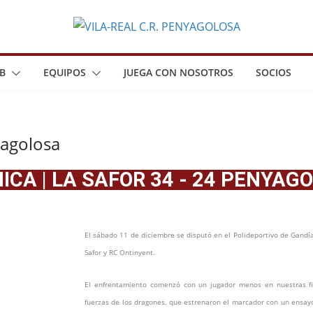
B
EQUIPOS
JUEGA CON NOSOTROS
SOCIOS
yagolosa
ICA | LA SAFOR 34 - 24 PENYAG
El sábado 11 de diciembre se disputó en el Polideportivo de Gandía
Safor y RC Ontinyent.
El enfrentamiento comenzó con un jugador menos en nuestras fi
fuerzas de los dragones, que estrenaron el marcador con un ensayo