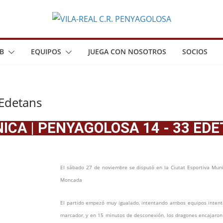
B
EQUIPOS
JUEGA CON NOSOTROS
SOCIOS
 Edetans
ICA | PENYAGOLOSA 14 - 33 ED
El sábado 27 de noviembre se disputó en la Ciutat Esportiva Muni
Moncada
El partido empezó muy igualado, intentando ambos equipos intenta
marcador, y en 15 minutos de desconexión, los dragones encajaron