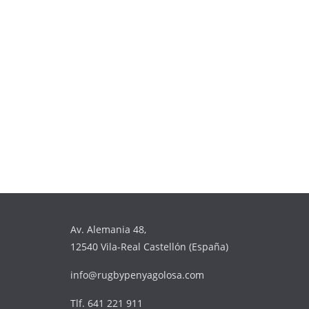
Av. Alemania 48,
12540 Vila-Real Castellón (España)
info@rugbypenyagolosa.com
Tlf. 641 221 911