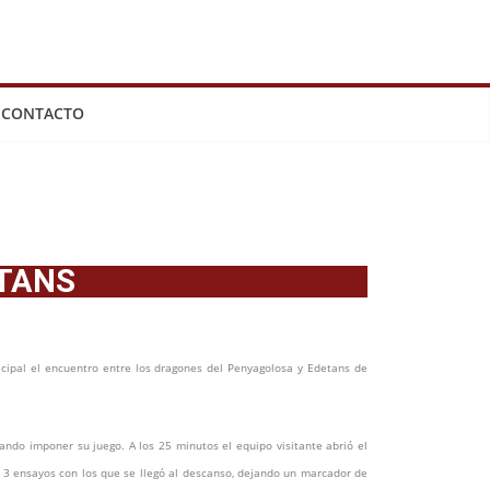
CONTACTO
ETANS
cipal el encuentro entre los dragones del Penyagolosa y Edetans de
ndo imponer su juego. A los 25 minutos el equipo visitante abrió el
 3 ensayos con los que se llegó al descanso, dejando un marcador de