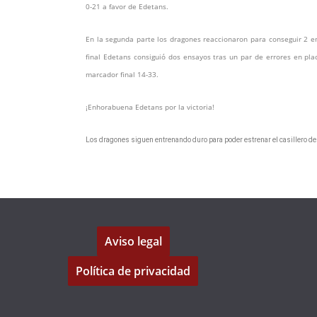
0-21 a favor de Edetans.
En la segunda parte los dragones reaccionaron para conseguir 2 en
final Edetans consiguió dos ensayos tras un par de errores en pla
marcador final 14-33.
¡Enhorabuena Edetans por la victoria!
Los dragones siguen entrenando duro para poder estrenar el casillero de 
Aviso legal
Política de privacidad