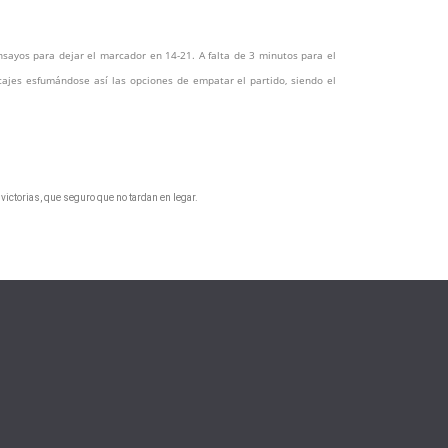
sayos para dejar el marcador en 14-21. A falta de 3 minutos para el
cajes esfumándose así las opciones de empatar el partido, siendo el
victorias, que seguro que no tardan en legar.