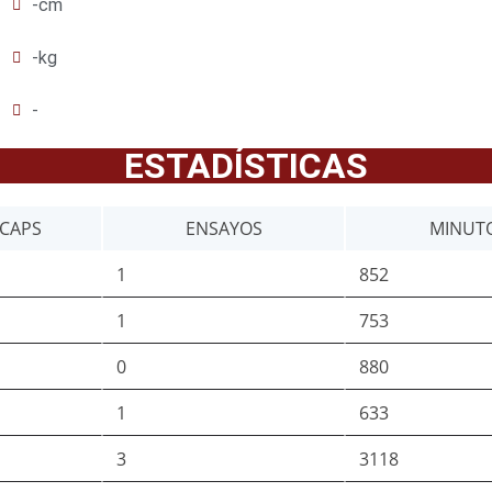
-cm
-kg
-
ESTADÍSTICAS
CAPS
ENSAYOS
MINUT
1
852
1
753
0
880
1
633
3
3118