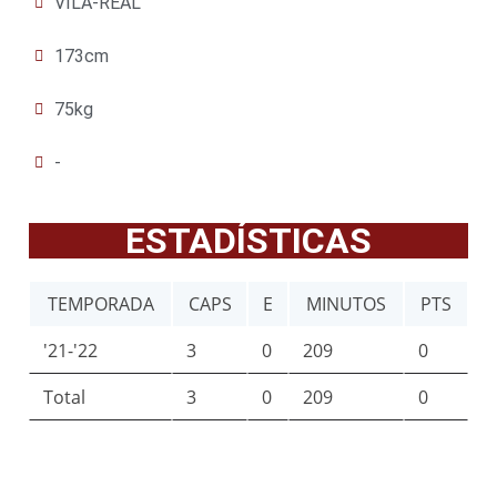
VILA-REAL
173cm
75kg
-
ESTADÍSTICAS
TEMPORADA
CAPS
E
MINUTOS
PTS
'21-'22
3
0
209
0
Total
3
0
209
0